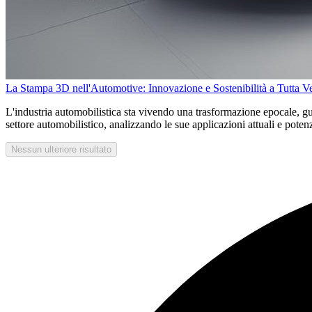
La Stampa 3D nell'Automotive: Innovazione e Sostenibilità a Tutta Ve
L'industria automobilistica sta vivendo una trasformazione epocale, gu
settore automobilistico, analizzando le sue applicazioni attuali e potenz
Nessun ulteriore risultato