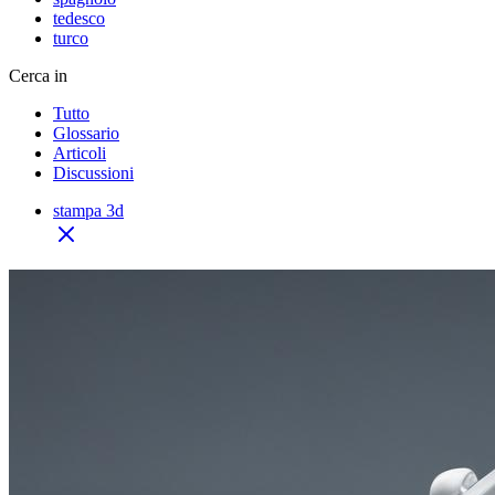
tedesco
turco
Cerca in
Tutto
Glossario
Articoli
Discussioni
stampa 3d