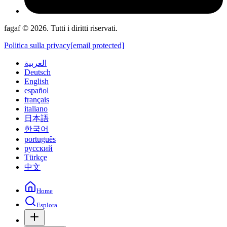
fagaf © 2026. Tutti i diritti riservati.
Politica sulla privacy
[email protected]
العربية
Deutsch
English
español
français
italiano
日本語
한국어
português
русский
Türkçe
中文
Home
Esplora