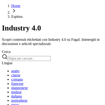
Home
Esplora
Industry 4.0
Scopri contenuti etichettati con Industry 4.0 su Fagaf. Immergiti in
discussioni e articoli specializzati.
Cerca
Lingua
arabo
cinese
coreano
francese
giapponese
inglese
italiano
portoghese
russo