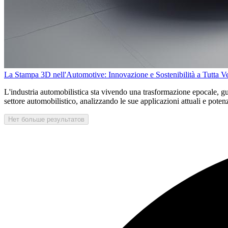
La Stampa 3D nell'Automotive: Innovazione e Sostenibilità a Tutta Ve
L'industria automobilistica sta vivendo una trasformazione epocale, gu
settore automobilistico, analizzando le sue applicazioni attuali e potenz
Нет больше результатов