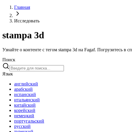
Главная
Исследовать
stampa 3d
Узнайте о контенте с тегом stampa 3d на Fagaf. Погрузитесь в
Поиск
Язык
английский
арабский
испанский
итальянский
китайский
корейский
немецкий
португальский
русский
турецкий