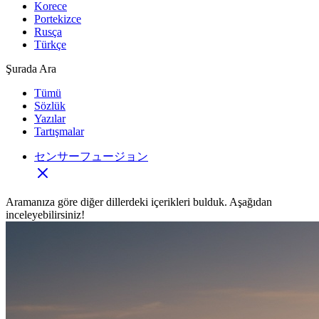
Korece
Portekizce
Rusça
Türkçe
Şurada Ara
Tümü
Sözlük
Yazılar
Tartışmalar
センサーフュージョン
Aramanıza göre diğer dillerdeki içerikleri bulduk. Aşağıdan
inceleyebilirsiniz!