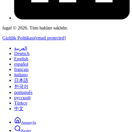
fagaf © 2026. Tüm hakları saklıdır.
Gizlilik Politikası
[email protected]
العربية
Deutsch
English
español
français
italiano
日本語
한국어
português
русский
Türkçe
中文
Anasayfa
Keşfet