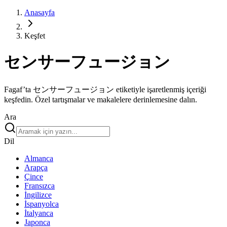
Anasayfa
Keşfet
センサーフュージョン
Fagaf’ta センサーフュージョン etiketiyle işaretlenmiş içeriği
keşfedin. Özel tartışmalar ve makalelere derinlemesine dalın.
Ara
Dil
Almanca
Arapça
Çince
Fransızca
İngilizce
İspanyolca
İtalyanca
Japonca