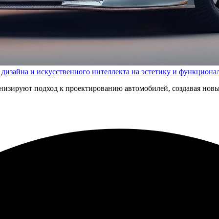
дизайна и искусственного интеллекта на эстетику и функциона
низируют подход к проектированию автомобилей, создавая нов