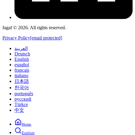
fagaf © 2026. All rights reserved.
Privacy Policy
[email protected]
العربية
Deutsch
English
español
français
italiano
日本語
한국어
português
русский
Türkçe
中文
Home
Explore