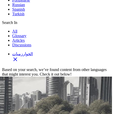
Portuguese
Russian
Spanish
Turkish
Search In
All
Glossary
Articles
Discussions
الخوارزميات
Based on your search, we’ve found content from other languages
that might interest you. Check it out below!