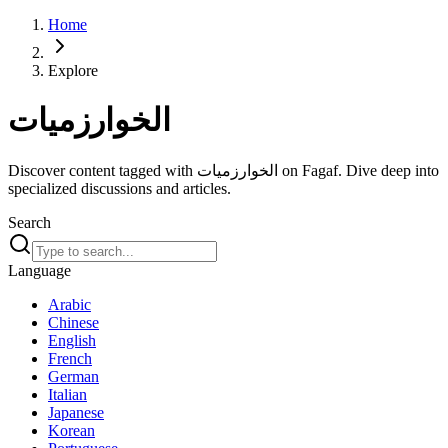
Home
Explore
الخوارزميات
Discover content tagged with الخوارزميات on Fagaf. Dive deep into
specialized discussions and articles.
Search
Language
Arabic
Chinese
English
French
German
Italian
Japanese
Korean