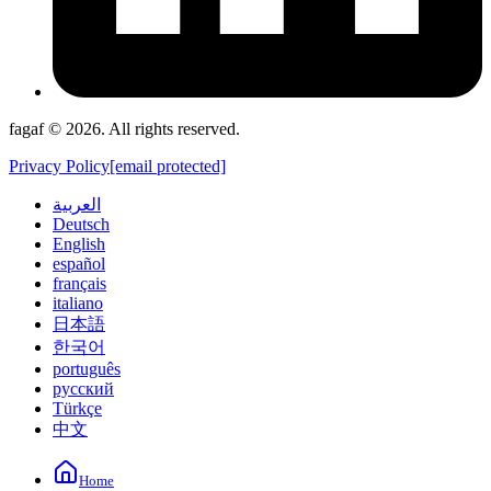
fagaf © 2026. All rights reserved.
Privacy Policy
[email protected]
العربية
Deutsch
English
español
français
italiano
日本語
한국어
português
русский
Türkçe
中文
Home