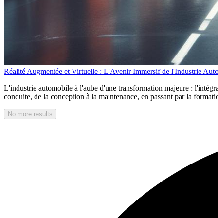
Réalité Augmentée et Virtuelle : L'Avenir Immersif de l'Industrie Aut
L'industrie automobile à l'aube d'une transformation majeure : l'intégra
conduite, de la conception à la maintenance, en passant par la formatio
No more results