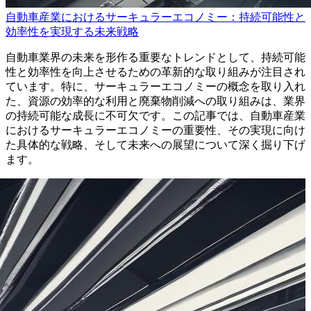
自動車産業におけるサーキュラーエコノミー：持続可能性と
効率性を実現する未来戦略
自動車業界の未来を形作る重要なトレンドとして、持続可能
性と効率性を向上させるための革新的な取り組みが注目され
ています。特に、サーキュラーエコノミーの概念を取り入れ
た、資源の効率的な利用と廃棄物削減への取り組みは、業界
の持続可能な成長に不可欠です。この記事では、自動車産業
におけるサーキュラーエコノミーの重要性、その実現に向け
た具体的な戦略、そして未来への展望について深く掘り下げ
ます。