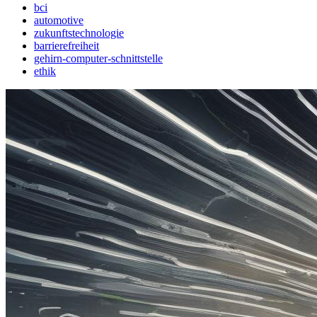
bci
automotive
zukunftstechnologie
barrierefreiheit
gehirn-computer-schnittstelle
ethik