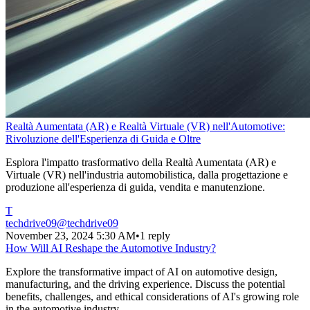
Realtà Aumentata (AR) e Realtà Virtuale (VR) nell'Automotive:
Rivoluzione dell'Esperienza di Guida e Oltre
Esplora l'impatto trasformativo della Realtà Aumentata (AR) e
Virtuale (VR) nell'industria automobilistica, dalla progettazione e
produzione all'esperienza di guida, vendita e manutenzione.
T
techdrive09
@
techdrive09
November 23, 2024 5:30 AM
•
1 reply
How Will AI Reshape the Automotive Industry?
Explore the transformative impact of AI on automotive design,
manufacturing, and the driving experience. Discuss the potential
benefits, challenges, and ethical considerations of AI's growing role
in the automotive industry.