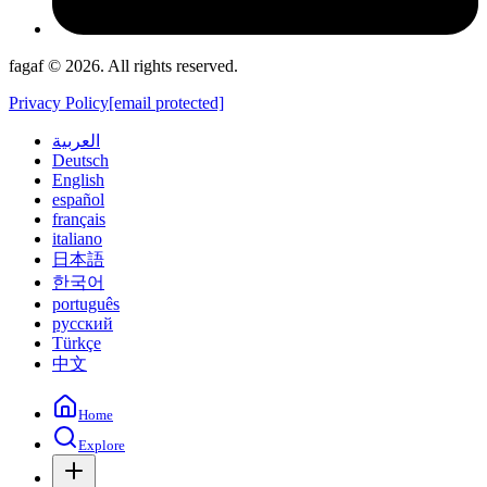
fagaf © 2026. All rights reserved.
Privacy Policy
[email protected]
العربية
Deutsch
English
español
français
italiano
日本語
한국어
português
русский
Türkçe
中文
Home
Explore