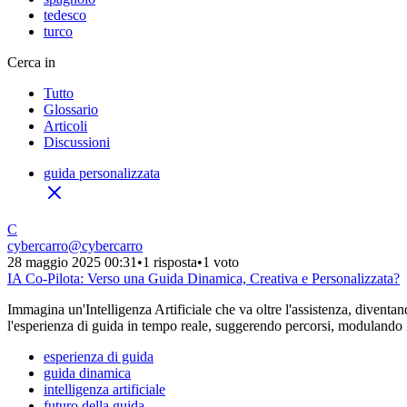
tedesco
turco
Cerca in
Tutto
Glossario
Articoli
Discussioni
guida personalizzata
C
cybercarro
@
cybercarro
28 maggio 2025 00:31
•
1 risposta
•
1 voto
IA Co-Pilota: Verso una Guida Dinamica, Creativa e Personalizzata?
Immagina un'Intelligenza Artificiale che va oltre l'assistenza, divent
l'esperienza di guida in tempo reale, suggerendo percorsi, modulando i
esperienza di guida
guida dinamica
intelligenza artificiale
futuro della guida