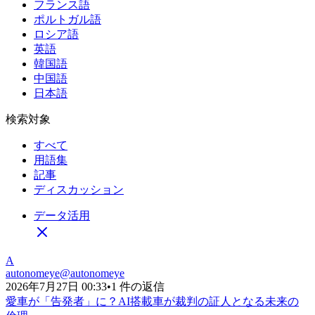
フランス語
ポルトガル語
ロシア語
英語
韓国語
中国語
日本語
検索対象
すべて
用語集
記事
ディスカッション
データ活用
A
autonomeye
@
autonomeye
2026年7月27日 00:33
•
1 件の返信
愛車が「告発者」に？AI搭載車が裁判の証人となる未来の