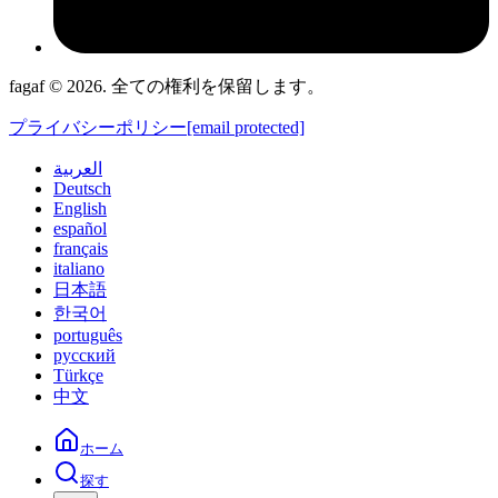
fagaf © 2026. 全ての権利を保留します。
プライバシーポリシー
[email protected]
العربية
Deutsch
English
español
français
italiano
日本語
한국어
português
русский
Türkçe
中文
ホーム
探す