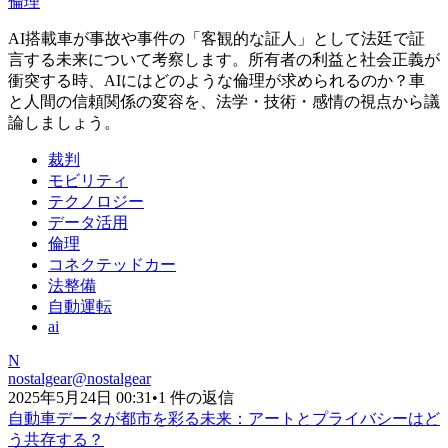
倫理
AI搭載車が事故や事件の「客観的な証人」として法廷で証
言する未来について考察します。所有者の利益と社会正義が
衝突する時、AIにはどのような倫理が求められるのか？車
と人間の信頼関係の変容を、法学・技術・感情の視点から議
論しましょう。
裁判
モビリティ
テクノロジー
データ活用
倫理
コネクテッドカー
法整備
自動運転
ai
N
nostalgear
@
nostalgear
2025年5月24日 00:31
•
1 件の返信
自動車データが都市を彩る未来：アートとプライバシーはど
う共存する？