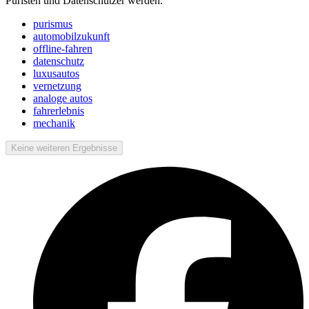
Puristen und Datenschützer werden.
purismus
automobilzukunft
offline-fahren
datenschutz
luxusautos
vernetzung
analoge autos
fahrerlebnis
mechanik
Keine weiteren Ergebnisse