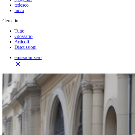
tedesco
turco
Cerca in
Tutto
Glossario
Articoli
Discussioni
emissioni zero