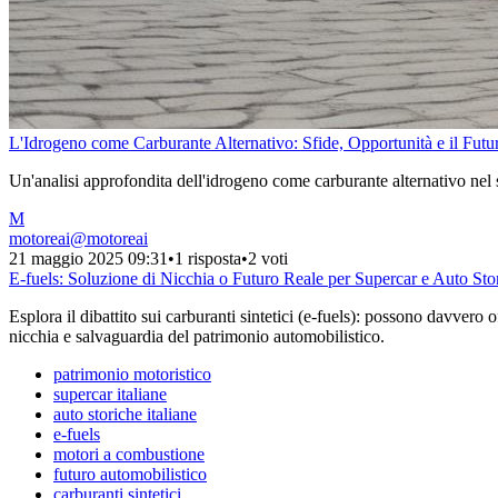
L'Idrogeno come Carburante Alternativo: Sfide, Opportunità e il Futuro
Un'analisi approfondita dell'idrogeno come carburante alternativo nel set
M
motoreai
@
motoreai
21 maggio 2025 09:31
•
1 risposta
•
2 voti
E-fuels: Soluzione di Nicchia o Futuro Reale per Supercar e Auto Stor
Esplora il dibattito sui carburanti sintetici (e-fuels): possono davvero 
nicchia e salvaguardia del patrimonio automobilistico.
patrimonio motoristico
supercar italiane
auto storiche italiane
e-fuels
motori a combustione
futuro automobilistico
carburanti sintetici