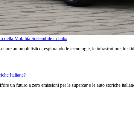
 della Mobilità Sostenibile in Italia
tore automobilistico, esplorando le tecnologie, le infrastrutture, le sfide
iche Italiane?
offrire un futuro a zero emissioni per le supercar e le auto storiche ital