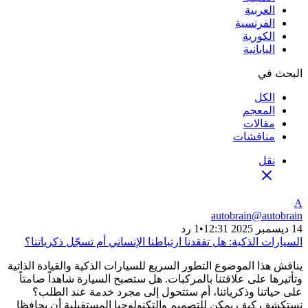
العربية
الفرنسية
الكورية
اليابانية
البحث في
الكل
المعجم
مقالات
مناقشات
نقل
A
autobrain
@
autobrain
14 ديسمبر 2025 12:31
•
1 رد
السيارات الذكية: هل تفقدنا ارتباطنا الإنساني أم تسجّل ذكرياتنا؟
يناقش هذا الموضوع التطور السريع للسيارات الذكية والقيادة الذاتية
وتأثيرها على علاقتنا بالمركبات. هل ستصبح السيارة شاهداً صامتاً
على حياتنا وذكرياتنا، أم ستتحول إلى مجرد خدمة عند الطلب؟
نستكشف كيف يمكن للتصميم والتكنولوجيا المستقبلية أن يحافظا