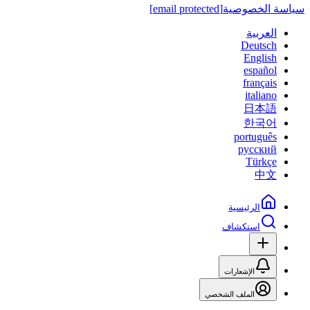
سياسة الخصوصية
[email protected]
العربية
Deutsch
English
español
français
italiano
日本語
한국어
português
русский
Türkçe
中文
الرئيسية
استكشاف
الإشعارات
الملف الشخصي