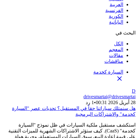
العربية
الفرنسية
الكورية
اليابانية
البحث في
الكل
المعجم
مقالات
مناقشات
السيارة كخدمة
D
drivesmartai
@
drivesmartai
28 أبريل 2026 00:31
•
1 رد
هل سنمتلك سياراتنا حقاً في المستقبل؟ تحديات عصر "السيارة
كخدمة" والاشتراكات البرمجية
استكشف مستقبل ملكية السيارات في ظل نموذج "السيارة
كخدمة" (CaaS). كيف ستؤثر الاشتراكات الشهرية للميزات التقنية
على قيمة إعادة البيع، سوق السيارات المستعملة، وحرية هواة