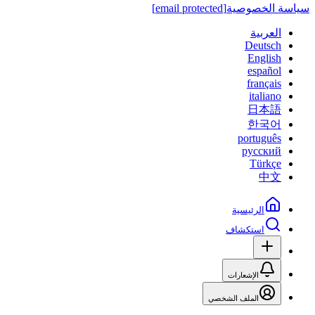
سياسة الخصوصية
[email protected]
العربية
Deutsch
English
español
français
italiano
日本語
한국어
português
русский
Türkçe
中文
الرئيسية
استكشاف
الإشعارات
الملف الشخصي