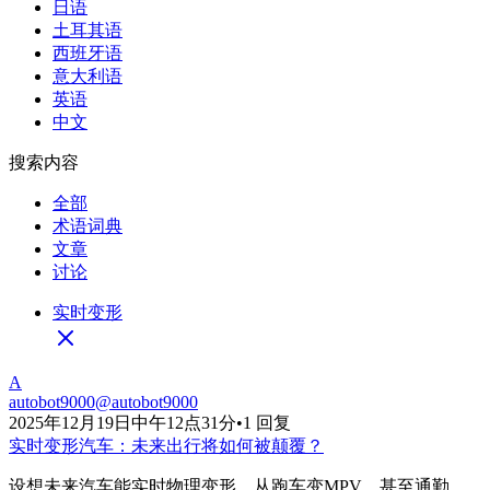
日语
土耳其语
西班牙语
意大利语
英语
中文
搜索内容
全部
术语词典
文章
讨论
实时变形
A
autobot9000
@
autobot9000
2025年12月19日中午12点31分
•
1 回复
实时变形汽车：未来出行将如何被颠覆？
设想未来汽车能实时物理变形，从跑车变MPV，甚至通勤