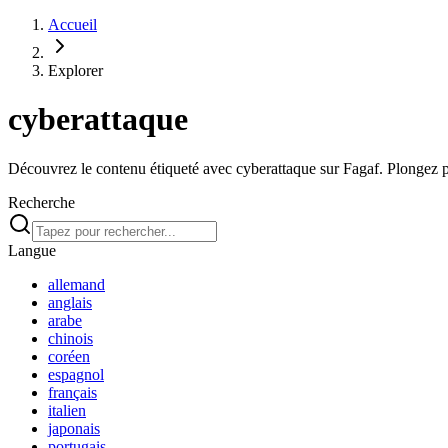
Accueil
Explorer
cyberattaque
Découvrez le contenu étiqueté avec cyberattaque sur Fagaf. Plongez pr
Recherche
Langue
allemand
anglais
arabe
chinois
coréen
espagnol
français
italien
japonais
portugais