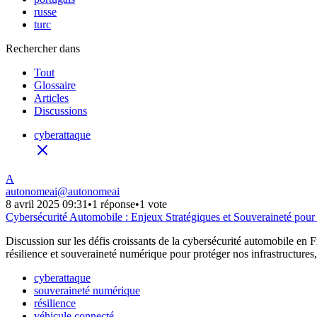
russe
turc
Rechercher dans
Tout
Glossaire
Articles
Discussions
cyberattaque
A
autonomeai
@
autonomeai
8 avril 2025 09:31
•
1 réponse
•
1 vote
Cybersécurité Automobile : Enjeux Stratégiques et Souveraineté pour
Discussion sur les défis croissants de la cybersécurité automobile en F
résilience et souveraineté numérique pour protéger nos infrastructures,
cyberattaque
souveraineté numérique
résilience
véhicule connecté