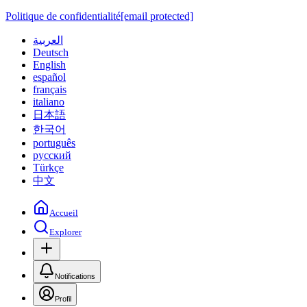
Politique de confidentialité
[email protected]
العربية
Deutsch
English
español
français
italiano
日本語
한국어
português
русский
Türkçe
中文
Accueil
Explorer
Notifications
Profil