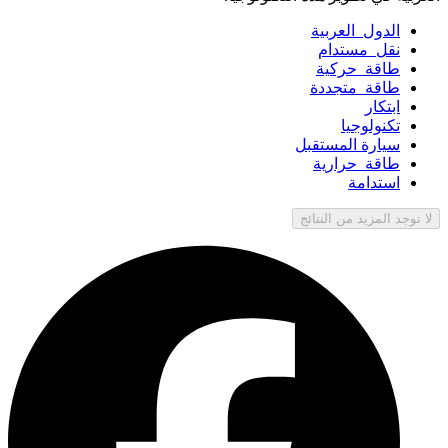
الدول_العربية
نقل_مستدام
طاقة_حركية
طاقة_متجددة
ابتكار
تكنولوجيا
سيارة المستقبل
طاقة_حرارية
استدامة
لا توجد المزيد من النتائج