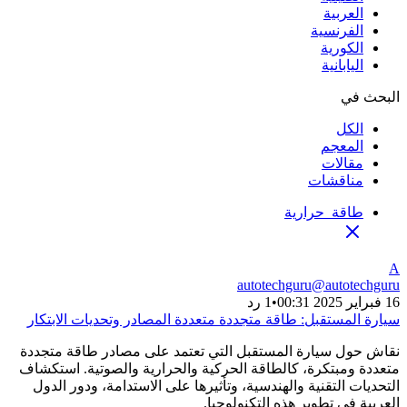
العربية
الفرنسية
الكورية
اليابانية
البحث في
الكل
المعجم
مقالات
مناقشات
طاقة_حرارية
A
autotechguru
@
autotechguru
16 فبراير 2025 00:31
•
1 رد
سيارة المستقبل: طاقة متجددة متعددة المصادر وتحديات الابتكار
نقاش حول سيارة المستقبل التي تعتمد على مصادر طاقة متجددة
متعددة ومبتكرة، كالطاقة الحركية والحرارية والصوتية. استكشاف
التحديات التقنية والهندسية، وتأثيرها على الاستدامة، ودور الدول
العربية في تطوير هذه التكنولوجيا.