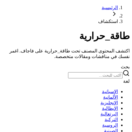
الرئيسية
استكشاف
طاقة_حرارية
اكتشف المحتوى المصنف تحت طاقة_حرارية على فاجاف. اغمر
نفسك في مناقشات ومقالات متخصصة.
بحث
لغة
الإسبانية
الألمانية
الإنجليزية
الإيطالية
البرتغالية
التركية
الروسية
الصينية