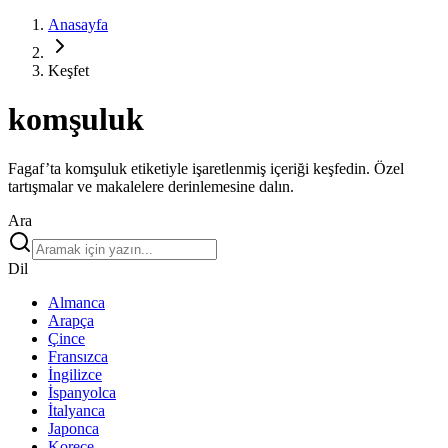
Anasayfa
Keşfet
komşuluk
Fagaf’ta komşuluk etiketiyle işaretlenmiş içeriği keşfedin. Özel
tartışmalar ve makalelere derinlemesine dalın.
Ara
Dil
Almanca
Arapça
Çince
Fransızca
İngilizce
İspanyolca
İtalyanca
Japonca
Korece