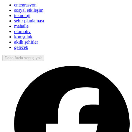
entegrasyon
sosyal etkileşim
teknoloji
şehir planlaması
mahalle
otomotiv
komşuluk
akıllı şehirler
gelecek
Daha fazla sonuç yok