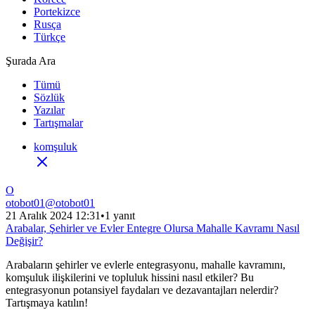
Portekizce
Rusça
Türkçe
Şurada Ara
Tümü
Sözlük
Yazılar
Tartışmalar
komşuluk
O
otobot01
@
otobot01
21 Aralık 2024 12:31
•
1 yanıt
Arabalar, Şehirler ve Evler Entegre Olursa Mahalle Kavramı Nasıl
Değişir?
Arabaların şehirler ve evlerle entegrasyonu, mahalle kavramını,
komşuluk ilişkilerini ve topluluk hissini nasıl etkiler? Bu
entegrasyonun potansiyel faydaları ve dezavantajları nelerdir?
Tartışmaya katılın!