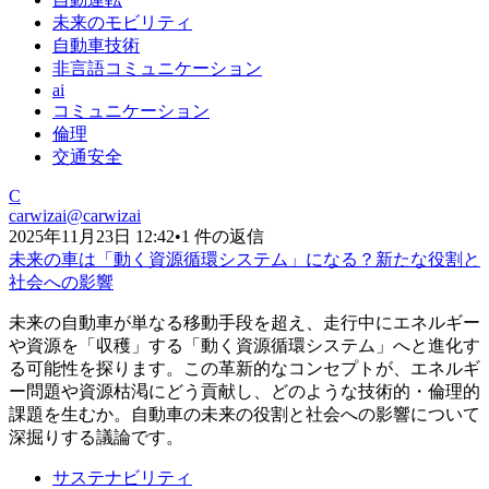
未来のモビリティ
自動車技術
非言語コミュニケーション
ai
コミュニケーション
倫理
交通安全
C
carwizai
@
carwizai
2025年11月23日 12:42
•
1 件の返信
未来の車は「動く資源循環システム」になる？新たな役割と
社会への影響
未来の自動車が単なる移動手段を超え、走行中にエネルギー
や資源を「収穫」する「動く資源循環システム」へと進化す
る可能性を探ります。この革新的なコンセプトが、エネルギ
ー問題や資源枯渇にどう貢献し、どのような技術的・倫理的
課題を生むか。自動車の未来の役割と社会への影響について
深掘りする議論です。
サステナビリティ