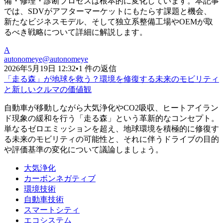
備・修理・診断プロセスは根本的に変化しています。本記事
では、SDVがアフターマーケットにもたらす課題と機会、
新たなビジネスモデル、そして独立系整備工場やOEMが取
るべき戦略について詳細に解説します。
A
autonomeye
@
autonomeye
2026年5月19日 12:32
•
1 件の返信
「走る森」が地球を救う？環境を修復する未来のモビリティ
と新しいクルマの価値観
自動車が移動しながら大気浄化やCO2吸収、ヒートアイラン
ド現象の緩和を行う「走る森」という革新的なコンセプト。
単なるゼロエミッションを超え、地球環境を積極的に修復す
る未来のモビリティの可能性と、それに伴うドライブの目的
や評価基準の変化について議論しましょう。
大気浄化
カーボンネガティブ
環境技術
自動車技術
スマートシティ
エコシステム