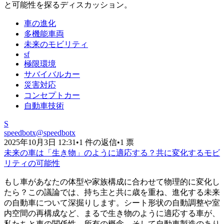
と可能性を探るディスカッション。
車の進化
多機能車両
未来のモビリティ
sf
極限環境
サバイバルカー
災害対応
コンセプトカー
自動車技術
S
speedbotx
@
speedbotx
2025年10月3日 12:31
•
1 件の返信
•
1 票
未来の車は「生き物」のように適応する？共に変化するモビ
リティの可能性
もし車があなたの体型や家族構成に合わせて物理的に変化し
たら？この議論では、持ち主と共に歳を重ね、進化する未来
の自動車について深掘りします。シート形状の自動調整や室
内空間の再構成など、まるで生き物のように適応する車が、
私たちと車の関係性、所有の概念、そして自動車製造のあり