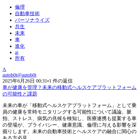
倫理
自動車技術
パーソナライズ
共生
未来
車
進化
ai
所有
A
autob0t
@
autob0t
2025年6月26日 00:31
•
1 件の返信
車が健康を管理？未来の移動式ヘルスケアプラットフォーム
の可能性と課題
未来の車が「移動式ヘルスケアプラットフォーム」として乗
員の健康を常時モニタリングする可能性について議論。脈
拍、ストレス、病気の兆候を検知し、医療連携も提案する車
の登場が、プライバシー、健康意識、倫理に与える影響を深
掘りします。未来の自動車技術とヘルスケアの融合に関心の
ある方必見。