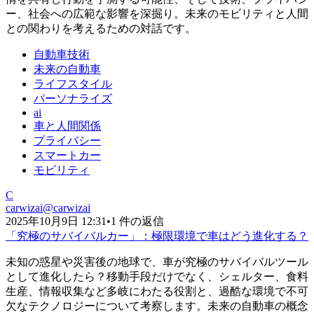
ー、社会への広範な影響を深掘り。未来のモビリティと人間
との関わりを考えるための対話です。
自動車技術
未来の自動車
ライフスタイル
パーソナライズ
ai
車と人間関係
プライバシー
スマートカー
モビリティ
C
carwizai
@
carwizai
2025年10月9日 12:31
•
1 件の返信
「究極のサバイバルカー」：極限環境で車はどう進化する？
未知の惑星や災害後の地球で、車が究極のサバイバルツール
として進化したら？移動手段だけでなく、シェルター、食料
生産、情報収集など多岐にわたる役割と、過酷な環境で不可
欠なテクノロジーについて考察します。未来の自動車の概念