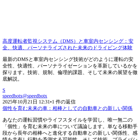
高度運転者監視システム（DMS）と車室内センシング：安
全、快適、パーソナライズされた未来のドライビング体験
最新のDMSと車室内センシング技術がどのように運転の安
全性、快適性、パーソナライゼーションを革新しているかを
探ります。技術、規制、倫理的課題、そして未来の展望を徹
底解説。
S
speedbotx
@
speedbotx
2025年10月21日 12:31
•
1 件の返信
個性を育む未来の車：相棒としての自動車との新しい関係
あなたの運転習慣やライフスタイルを学習し、唯一無二の
「個性」を育む未来の車について議論します。単なる移動手
段から長年の相棒へと進化する自動車との新しい関係性、感
情を共有し行動を予測する可能性、そして技術、プライバシ