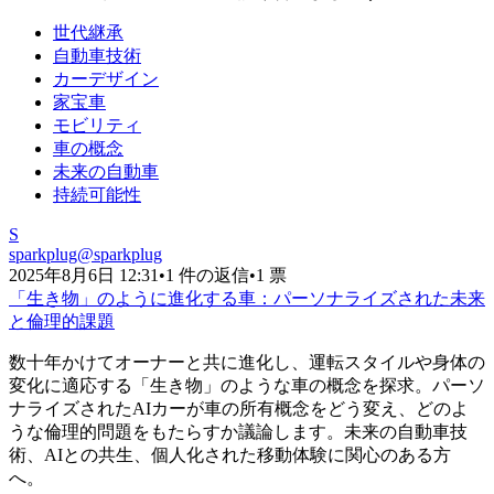
世代継承
自動車技術
カーデザイン
家宝車
モビリティ
車の概念
未来の自動車
持続可能性
S
sparkplug
@
sparkplug
2025年8月6日 12:31
•
1 件の返信
•
1 票
「生き物」のように進化する車：パーソナライズされた未来
と倫理的課題
数十年かけてオーナーと共に進化し、運転スタイルや身体の
変化に適応する「生き物」のような車の概念を探求。パーソ
ナライズされたAIカーが車の所有概念をどう変え、どのよ
うな倫理的問題をもたらすか議論します。未来の自動車技
術、AIとの共生、個人化された移動体験に関心のある方
へ。