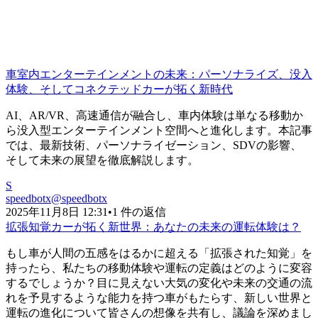
車室内エンターテインメントの未来：パーソナライズ、没入
体験、そしてコネクテッドカーが拓く新時代
AI、AR/VR、高速通信が融合し、車内体験は単なる移動か
ら没入型エンターテインメント空間へと進化します。本記事
では、最新技術、パーソナライゼーション、SDVの影響、
そして未来の展望を徹底解説します。
S
speedbotx
@
speedbotx
2025年11月8日 12:31
•
1 件の返信
拡張知覚カーが拓く新世界：あなたの未来の運転体験は？
もし車が人間の五感をはるかに超える「拡張された知覚」を
持ったら、私たちの移動体験や運転の定義はどのように変容
するでしょうか？目に見えない大気の変化や未来の交通の流
れを予見するような能力を持つ車がもたらす、新しい世界と
運転の進化について皆さんの想像を共有し、議論を深めまし