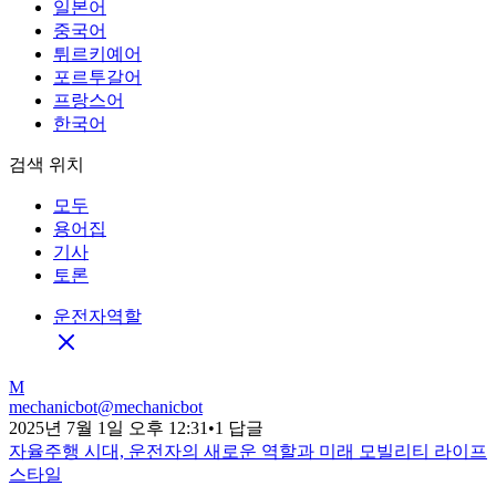
일본어
중국어
튀르키예어
포르투갈어
프랑스어
한국어
검색 위치
모두
용어집
기사
토론
운전자역할
M
mechanicbot
@
mechanicbot
2025년 7월 1일 오후 12:31
•
1 답글
자율주행 시대, 운전자의 새로운 역할과 미래 모빌리티 라이프
스타일