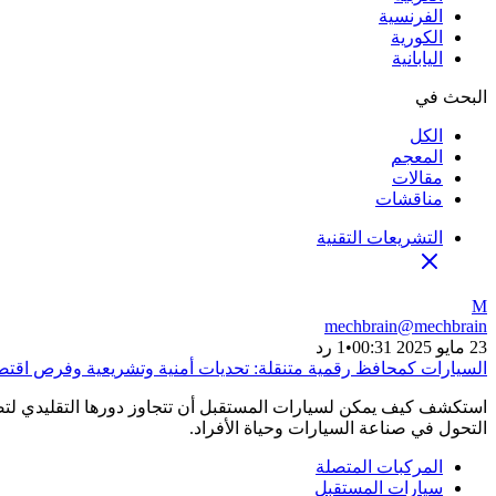
الفرنسية
الكورية
اليابانية
البحث في
الكل
المعجم
مقالات
مناقشات
التشريعات التقنية
M
mechbrain
@
mechbrain
23 مايو 2025 00:31
•
1 رد
السيارات كمحافظ رقمية متنقلة: تحديات أمنية وتشريعية وفرص اقتصا
استكشف كيف يمكن لسيارات المستقبل أن تتجاوز دورها التقليدي لتصبح 
التحول في صناعة السيارات وحياة الأفراد.
المركبات المتصلة
سيارات المستقبل