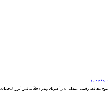
دية جديدة
محافظ رقمية متنقلة، تدير أصولك وتدر دخلاً. نناقش أبرز التحديات ال