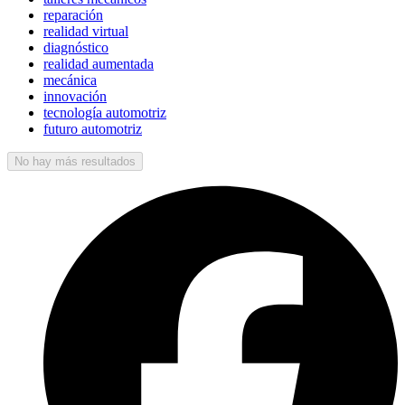
reparación
realidad virtual
diagnóstico
realidad aumentada
mecánica
innovación
tecnología automotriz
futuro automotriz
No hay más resultados