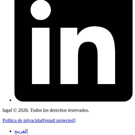
fagaf © 2026. Todos los derechos reservados.
Política de privacidad
[email protected]
العربية