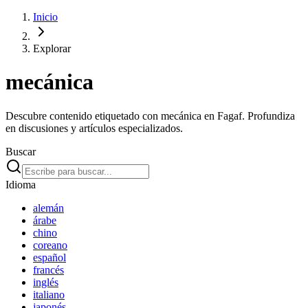
Inicio
Explorar
mecánica
Descubre contenido etiquetado con mecánica en Fagaf. Profundiza
en discusiones y artículos especializados.
Buscar
Idioma
alemán
árabe
chino
coreano
español
francés
inglés
italiano
japonés