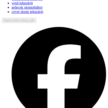
yeşil teknoloji
gelecek otomobilleri
çevre dostu teknoloji
Daha fazla sonuç yok