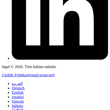
fagaf © 2026. Tüm hakları saklıdır.
Gizlilik Politikası
[email protected]
العربية
Deutsch
English
español
français
italiano