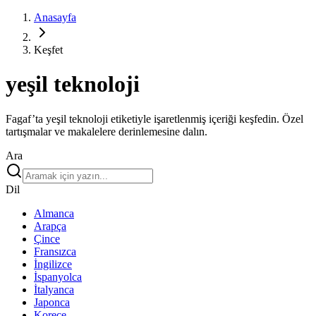
Anasayfa
Keşfet
yeşil teknoloji
Fagaf’ta yeşil teknoloji etiketiyle işaretlenmiş içeriği keşfedin. Özel
tartışmalar ve makalelere derinlemesine dalın.
Ara
Dil
Almanca
Arapça
Çince
Fransızca
İngilizce
İspanyolca
İtalyanca
Japonca
Korece