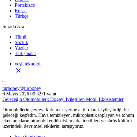
Portekizce
Rusça
Türkçe
Şurada Ara
Tümü
Sözlük
Yazılar
Tartışmalar
yeşil teknoloji
T
turbobey
@
turbobey
6 Mayıs 2026 00:32
•
1 yanıt
Geleceğin Otomobilleri: Doğayı İyileştiren Mobil Ekosistemler
Otomobillerin çevreyi kirletmek yerine aktif olarak iyileştirdiği bir
geleceği keşfedin. Hava temizleyen, mikroplastik toplayan ve tohum
eken araçların otomobil endüstrisi, marka tercihleri ve sürüş kültürü
üzerindeki devrimsel etkilerini tartışıyoruz.
hava temizleme