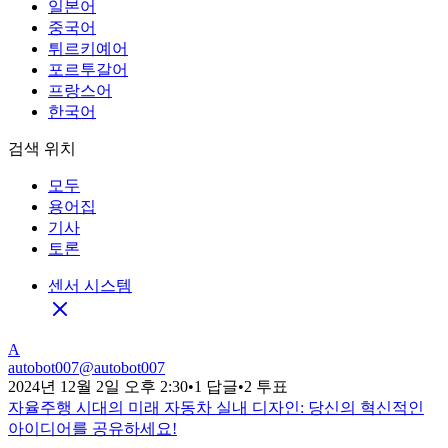
일본어
중국어
튀르키예어
포르투갈어
프랑스어
한국어
검색 위치
모두
용어집
기사
토론
센서 시스템
A
autobot007
@
autobot007
2024년 12월 2일 오후 2:30
•
1 답글
•
2 투표
자율주행 시대의 미래 자동차 실내 디자인: 당신의 혁신적인
아이디어를 공유하세요!