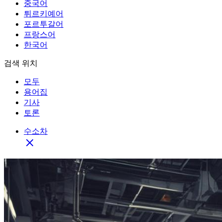
중국어
튀르키예어
포르투갈어
프랑스어
한국어
검색 위치
모두
용어집
기사
토론
수소차