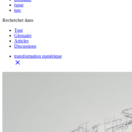
russe
turc
Rechercher dans
Tout
Glossaire
Articles
Discussions
transformation numérique