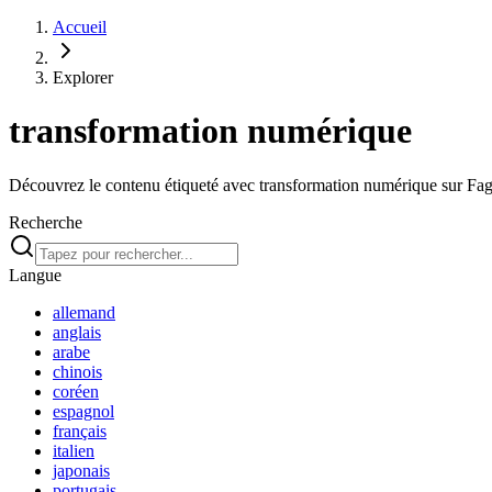
Accueil
Explorer
transformation numérique
Découvrez le contenu étiqueté avec transformation numérique sur Faga
Recherche
Langue
allemand
anglais
arabe
chinois
coréen
espagnol
français
italien
japonais
portugais