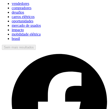
vendedores
compradores
desafios
carros elétricos
oportunidades
mercado de usados
impacto
mobilidade elétrica
brasil
Sem mais resultados