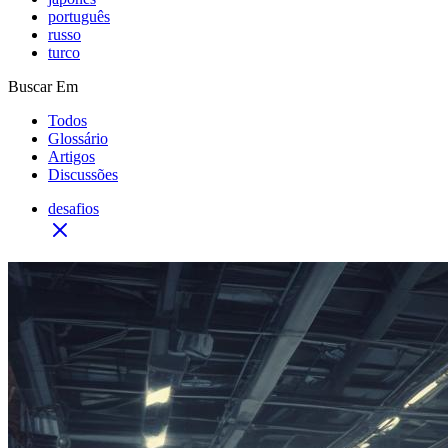
português
russo
turco
Buscar Em
Todos
Glossário
Artigos
Discussões
desafios