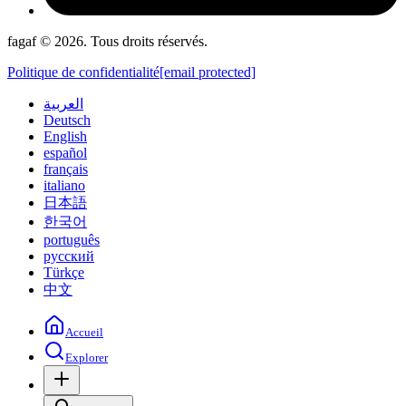
fagaf © 2026. Tous droits réservés.
Politique de confidentialité
[email protected]
العربية
Deutsch
English
español
français
italiano
日本語
한국어
português
русский
Türkçe
中文
Accueil
Explorer