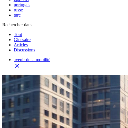
portugais
russe
turc
Rechercher dans
Tout
Glossaire
Articles
Discussions
avenir de la mobilité