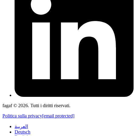
fagaf © 2026. Tutti i diritti riservati.
Politica sulla privacy
[email protected]
العربية
Deutsch