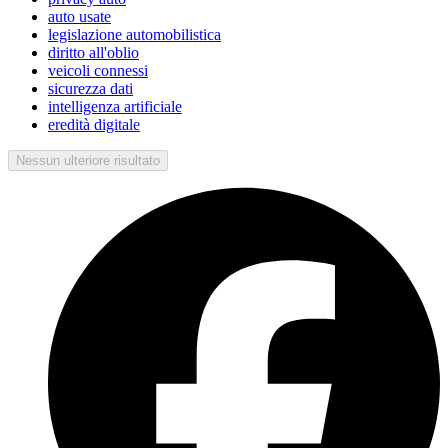
auto usate
legislazione automobilistica
diritto all'oblio
veicoli connessi
sicurezza dati
intelligenza artificiale
eredità digitale
Nessun ulteriore risultato