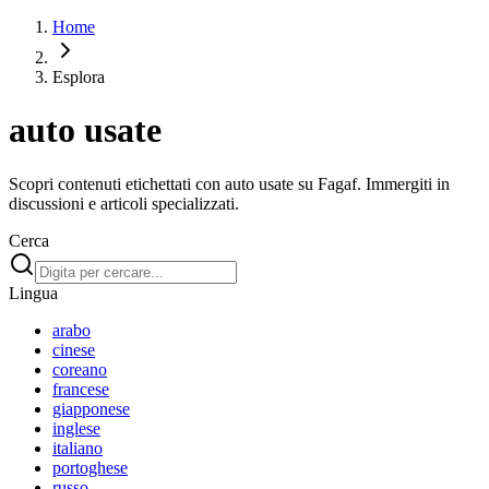
Home
Esplora
auto usate
Scopri contenuti etichettati con auto usate su Fagaf. Immergiti in
discussioni e articoli specializzati.
Cerca
Lingua
arabo
cinese
coreano
francese
giapponese
inglese
italiano
portoghese
russo