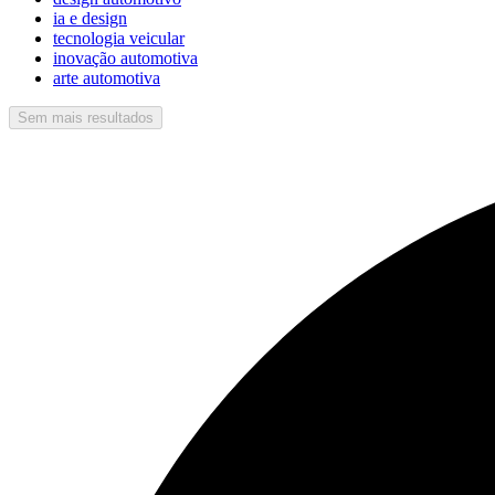
ia e design
tecnologia veicular
inovação automotiva
arte automotiva
Sem mais resultados