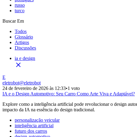
russo
turco
Buscar Em
Todos
Glossário
Artigos
Discussões
ia e design
E
eletrobot
@
eletrobot
24 de fevereiro de 2026 às 12:33
•
1 voto
IA e o Design Automotivo: Seu Carro Como Arte Viva e Adaptável?
Explore como a inteligência artificial pode revolucionar o design aut
impacto da IA na essência do design tradicional.
personalização veicular
inteligência artificial
futuro dos carros
design automotivo