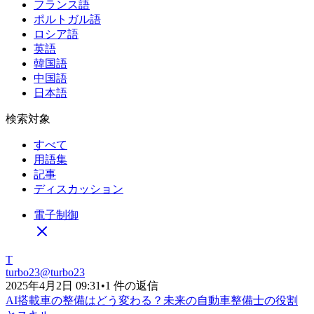
フランス語
ポルトガル語
ロシア語
英語
韓国語
中国語
日本語
検索対象
すべて
用語集
記事
ディスカッション
電子制御
T
turbo23
@
turbo23
2025年4月2日 09:31
•
1 件の返信
AI搭載車の整備はどう変わる？未来の自動車整備士の役割