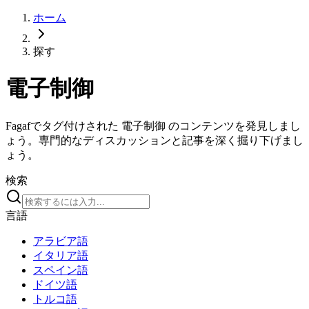
ホーム
探す
電子制御
Fagafでタグ付けされた 電子制御 のコンテンツを発見しまし
ょう。専門的なディスカッションと記事を深く掘り下げまし
ょう。
検索
言語
アラビア語
イタリア語
スペイン語
ドイツ語
トルコ語