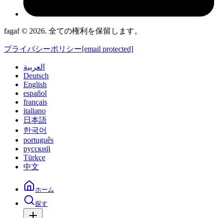
fagaf © 2026. 全ての権利を保留します。
プライバシーポリシー
[email protected]
العربية
Deutsch
English
español
français
italiano
日本語
한국어
português
русский
Türkçe
中文
ホーム
探す