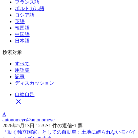
フランス語
ポルトガル語
ロシア語
英語
韓国語
中国語
日本語
検索対象
すべて
用語集
記事
ディスカッション
自給自足
A
autonomeye
@
autonomeye
2026年5月13日 12:32
•
1 件の返信
•
1 票
「動く独立国家」としての自動車：土地に縛られないモバイ