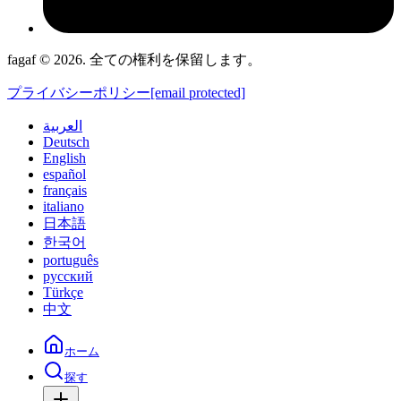
fagaf © 2026. 全ての権利を保留します。
プライバシーポリシー
[email protected]
العربية
Deutsch
English
español
français
italiano
日本語
한국어
português
русский
Türkçe
中文
ホーム
探す