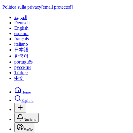
Politica sulla privacy
[email protected]
العربية
Deutsch
English
español
français
italiano
日本語
한국어
português
русский
Türkçe
中文
Home
Esplora
Notifiche
Profilo