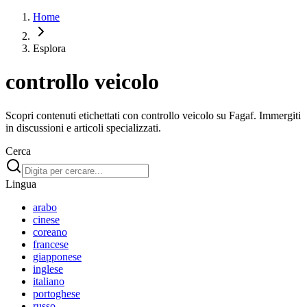
Home
Esplora
controllo veicolo
Scopri contenuti etichettati con controllo veicolo su Fagaf. Immergiti
in discussioni e articoli specializzati.
Cerca
Lingua
arabo
cinese
coreano
francese
giapponese
inglese
italiano
portoghese
russo