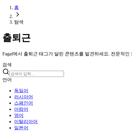
홈
탐색
출퇴근
Fagaf에서 출퇴근 태그가 달린 콘텐츠를 발견하세요. 전문적인
검색
언어
독일어
러시아어
스페인어
아랍어
영어
이탈리아어
일본어