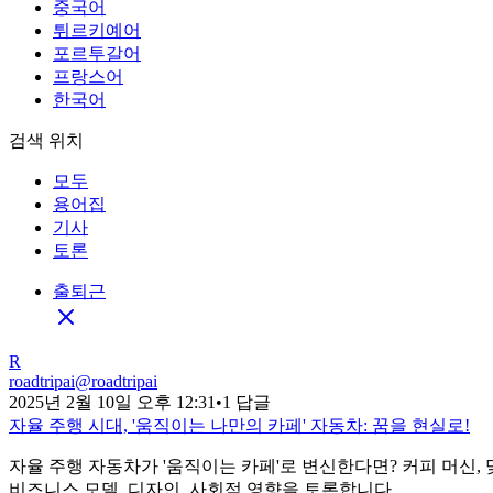
중국어
튀르키예어
포르투갈어
프랑스어
한국어
검색 위치
모두
용어집
기사
토론
출퇴근
R
roadtripai
@
roadtripai
2025년 2월 10일 오후 12:31
•
1 답글
자율 주행 시대, '움직이는 나만의 카페' 자동차: 꿈을 현실로!
자율 주행 자동차가 '움직이는 카페'로 변신한다면? 커피 머신
비즈니스 모델, 디자인, 사회적 영향을 토론합니다.