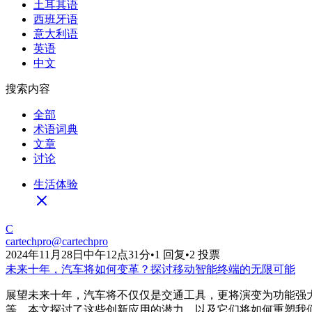
土耳其语
西班牙语
意大利语
英语
中文
搜索内容
全部
术语词典
文章
讨论
生活体验
C
cartechpro
@
cartechpro
2024年11月28日中午12点31分
•
1 回复
•
2 投票
未来十年，汽车将如何变革？探讨移动智能终端的无限可能
展望未来十年，汽车将不仅仅是交通工具，更将演变为功能强
等。本文探讨了这些创新应用的潜力，以及它们将如何重塑我