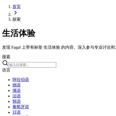
首页
探索
生活体验
发现 Fagaf 上带有标签 生活体验 的内容。深入参与专业讨论
搜索
语言
阿拉伯语
德语
俄语
法语
韩语
葡萄牙语
日语