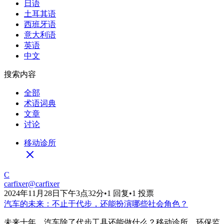
日语
土耳其语
西班牙语
意大利语
英语
中文
搜索内容
全部
术语词典
文章
讨论
移动诊所
C
carfixer
@
carfixer
2024年11月28日下午3点32分
•
1 回复
•
1 投票
汽车的未来：不止于代步，还能扮演哪些社会角色？
未来十年，汽车除了代步工具还能做什么？移动诊所、环保监