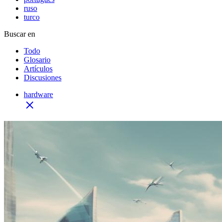
ruso
turco
Buscar en
Todo
Glosario
Artículos
Discusiones
hardware