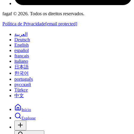
fagaf © 2026. Todos os direitos reservados.
Política de Privacidade
[email protected]
العربية
Deutsch
English
español
français
italiano
日本語
한국어
português
русский
Türkçe
中文
Início
Explorar