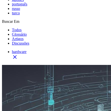
português
russo
turco
Buscar Em
Todos
Glossário
Artigos
Discussões
hardware