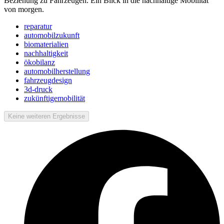
Beziehung zu Fahrzeugen. Ein Blick in die nachhaltige Mobilität
von morgen.
reparatur
automobilzukunft
biomaterialien
nachhaltigkeit
ökobilanz
automobilherstellung
fahrzeugdesign
3d-druck
zukünftigemobilität
Keine weiteren Ergebnisse