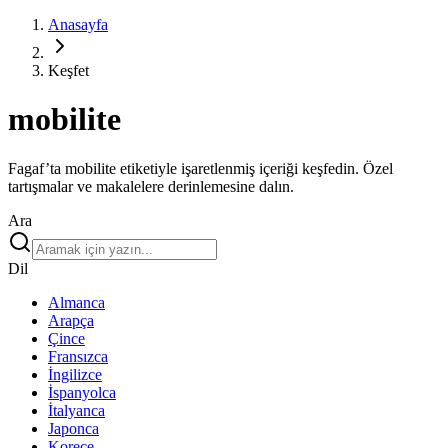
Anasayfa
Keşfet
mobilite
Fagaf’ta mobilite etiketiyle işaretlenmiş içeriği keşfedin. Özel
tartışmalar ve makalelere derinlemesine dalın.
Ara
Dil
Almanca
Arapça
Çince
Fransızca
İngilizce
İspanyolca
İtalyanca
Japonca
Korece