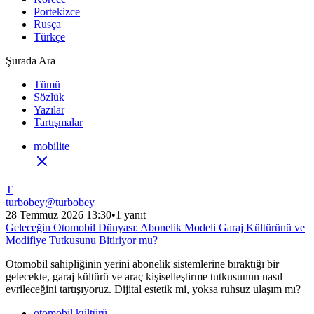
Portekizce
Rusça
Türkçe
Şurada Ara
Tümü
Sözlük
Yazılar
Tartışmalar
mobilite
T
turbobey
@
turbobey
28 Temmuz 2026 13:30
•
1 yanıt
Geleceğin Otomobil Dünyası: Abonelik Modeli Garaj Kültürünü ve
Modifiye Tutkusunu Bitiriyor mu?
Otomobil sahipliğinin yerini abonelik sistemlerine bıraktığı bir
gelecekte, garaj kültürü ve araç kişiselleştirme tutkusunun nasıl
evrileceğini tartışıyoruz. Dijital estetik mi, yoksa ruhsuz ulaşım mı?
otomobil kültürü