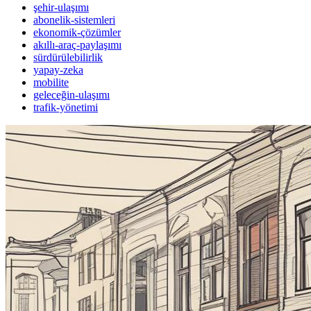
şehir-ulaşımı
abonelik-sistemleri
ekonomik-çözümler
akıllı-araç-paylaşımı
sürdürülebilirlik
yapay-zeka
mobilite
geleceğin-ulaşımı
trafik-yönetimi