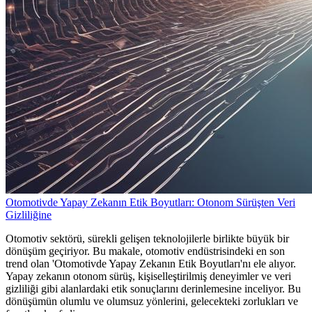
Otomotivde Yapay Zekanın Etik Boyutları: Otonom Sürüşten Veri
Gizliliğine
Otomotiv sektörü, sürekli gelişen teknolojilerle birlikte büyük bir
dönüşüm geçiriyor. Bu makale, otomotiv endüstrisindeki en son
trend olan 'Otomotivde Yapay Zekanın Etik Boyutları'nı ele alıyor.
Yapay zekanın otonom sürüş, kişiselleştirilmiş deneyimler ve veri
gizliliği gibi alanlardaki etik sonuçlarını derinlemesine inceliyor. Bu
dönüşümün olumlu ve olumsuz yönlerini, gelecekteki zorlukları ve