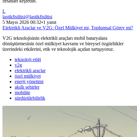
fırsatları keşfedin.
L
lastikfisiltisi
@
lastikfisiltisi
5 Mayıs 2026 00:32
•
1 yanıt
Elektrikli Araçlar ve V2G: Özel Mülkiyet mi, Toplumsal Görev mi?
V2G teknolojisinin elektrikli araçları mobil bataryalara
dönüştürmesinin özel mülkiyet kavramı ve bireysel özgürlükler
üzerindeki etkilerini, etik ve teknolojik açıdan tartışıyoruz.
teknoloji etiği
v2g
elektrikli araçlar
özel mülkiyet
enerji yönetimi
akıllı şehirler
mobilite
sürdürülebilirlik