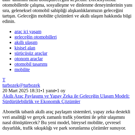
otomobillerde çalışma, sosyalleşme ve dinlenme deneyimlerinin yanı
sıra, geleneksel otomobil sahipliği alışkanlıklarımızın geleceğini
tartışın. Geleceğin mobilite çözümleri ve akıllı ulaşım hakkında bilgi
edinin.
araç içi yaşam
geleceğin otomobilleri
akıllı ulaşım
kişisel alan
sürücüsüz araçlar
otonom araçlar
otomobil tasarımı
mobilite
T
turbozek
@
turbozek
20 Mart 2025 18:31
•
1 yanıt
•
1 oy
Akıllı Araç Paylaşımı ve Yapay Zeka ile Geleceğin Ulaşım Modeli:
Sürdürülebilirlik ve Ekonomik Çözümler
Abonelik tabanlı akıllı araç paylaşım sistemleri, yapay zeka destekli
veri analitiği ve gerçek zamanlı trafik yönetimi ile şehir ulaşımını
nasıl dönüştürecek? Bu yeni model, bireysel mobilite, çevresel
duyarlılık, trafik sıkışıklığı ve park sorunlarına çözümler sunuyor.