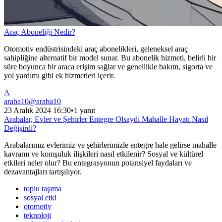
Araç Aboneliği Nedir?
Otomotiv endüstrisindeki araç abonelikleri, geleneksel araç
sahipliğine alternatif bir model sunar. Bu abonelik hizmeti, belirli bir
süre boyunca bir araca erişim sağlar ve genellikle bakım, sigorta ve
yol yardımı gibi ek hizmetleri içerir.
A
araba10
@
araba10
23 Aralık 2024 16:30
•
1 yanıt
Arabalar, Evler ve Şehirler Entegre Olsaydı Mahalle Hayatı Nasıl
Değişirdi?
Arabalarımız evlerimiz ve şehirlerimizle entegre hale gelirse mahalle
kavramı ve komşuluk ilişkileri nasıl etkilenir? Sosyal ve kültürel
etkileri neler olur? Bu entegrasyonun potansiyel faydaları ve
dezavantajları tartışılıyor.
toplu taşıma
sosyal etki
otomotiv
teknoloji