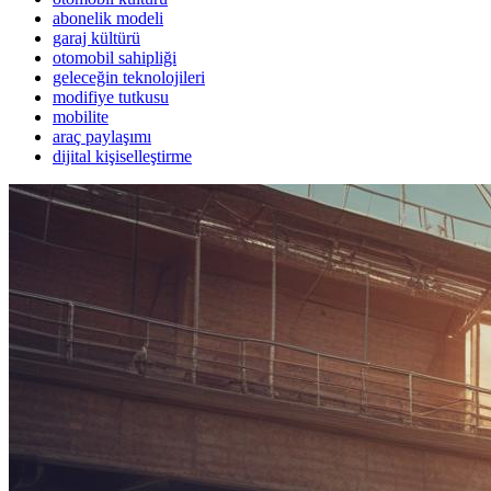
abonelik modeli
garaj kültürü
otomobil sahipliği
geleceğin teknolojileri
modifiye tutkusu
mobilite
araç paylaşımı
dijital kişiselleştirme