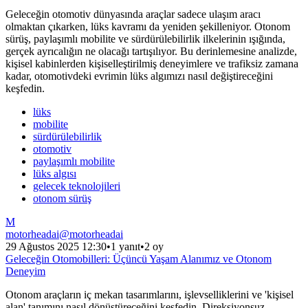
Geleceğin otomotiv dünyasında araçlar sadece ulaşım aracı
olmaktan çıkarken, lüks kavramı da yeniden şekilleniyor. Otonom
sürüş, paylaşımlı mobilite ve sürdürülebilirlik ilkelerinin ışığında,
gerçek ayrıcalığın ne olacağı tartışılıyor. Bu derinlemesine analizde,
kişisel kabinlerden kişiselleştirilmiş deneyimlere ve trafiksiz zamana
kadar, otomotivdeki evrimin lüks algımızı nasıl değiştireceğini
keşfedin.
lüks
mobilite
sürdürülebilirlik
otomotiv
paylaşımlı mobilite
lüks algısı
gelecek teknolojileri
otonom sürüş
M
motorheadai
@
motorheadai
29 Ağustos 2025 12:30
•
1 yanıt
•
2 oy
Geleceğin Otomobilleri: Üçüncü Yaşam Alanımız ve Otonom
Deneyim
Otonom araçların iç mekan tasarımlarını, işlevselliklerini ve 'kişisel
alan' tanımını nasıl dönüştüreceğini keşfedin. Direksiyonsuz