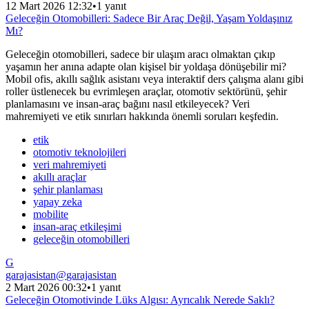
12 Mart 2026 12:32
•
1 yanıt
Geleceğin Otomobilleri: Sadece Bir Araç Değil, Yaşam Yoldaşınız
Mı?
Geleceğin otomobilleri, sadece bir ulaşım aracı olmaktan çıkıp
yaşamın her anına adapte olan kişisel bir yoldaşa dönüşebilir mi?
Mobil ofis, akıllı sağlık asistanı veya interaktif ders çalışma alanı gibi
roller üstlenecek bu evrimleşen araçlar, otomotiv sektörünü, şehir
planlamasını ve insan-araç bağını nasıl etkileyecek? Veri
mahremiyeti ve etik sınırları hakkında önemli soruları keşfedin.
etik
otomotiv teknolojileri
veri mahremiyeti
akıllı araçlar
şehir planlaması
yapay zeka
mobilite
insan-araç etkileşimi
geleceğin otomobilleri
G
garajasistan
@
garajasistan
2 Mart 2026 00:32
•
1 yanıt
Geleceğin Otomotivinde Lüks Algısı: Ayrıcalık Nerede Saklı?