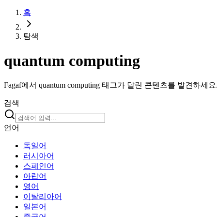
홈
탐색
quantum computing
Fagaf에서 quantum computing 태그가 달린 콘텐츠를 발
검색
언어
독일어
러시아어
스페인어
아랍어
영어
이탈리아어
일본어
중국어