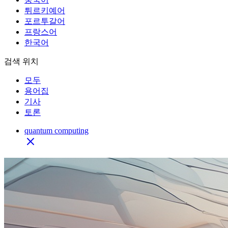
튀르키예어
포르투갈어
프랑스어
한국어
검색 위치
모두
용어집
기사
토론
quantum computing