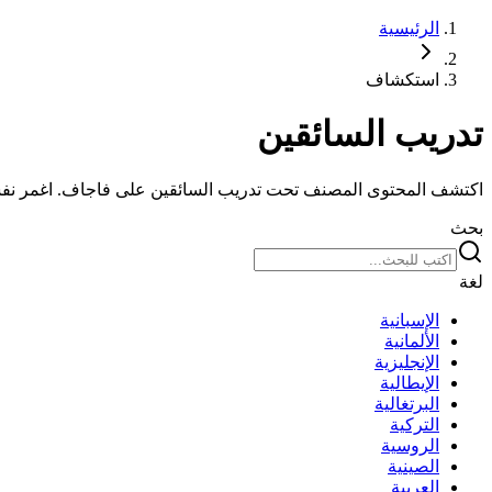
الرئيسية
استكشاف
تدريب السائقين
اكتشف المحتوى المصنف تحت تدريب السائقين على فاجاف. اغمر ن
بحث
لغة
الإسبانية
الألمانية
الإنجليزية
الإيطالية
البرتغالية
التركية
الروسية
الصينية
العربية