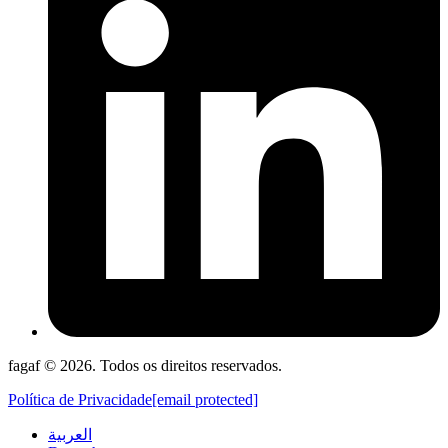
fagaf © 2026. Todos os direitos reservados.
Política de Privacidade
[email protected]
العربية