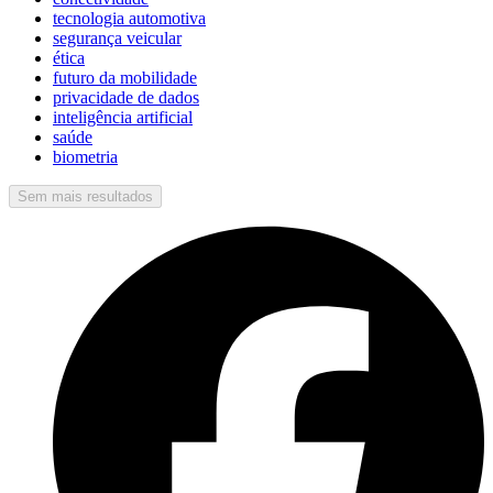
tecnologia automotiva
segurança veicular
ética
futuro da mobilidade
privacidade de dados
inteligência artificial
saúde
biometria
Sem mais resultados