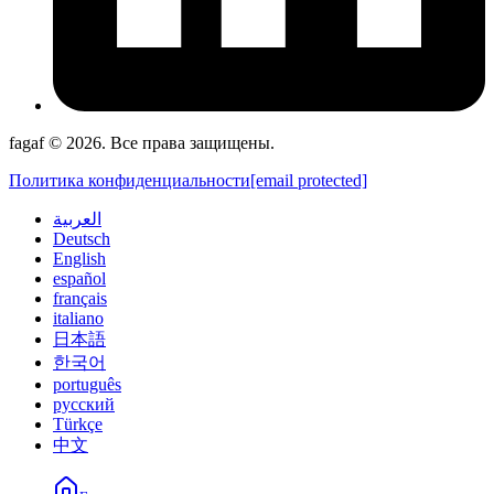
fagaf © 2026. Все права защищены.
Политика конфиденциальности
[email protected]
العربية
Deutsch
English
español
français
italiano
日本語
한국어
português
русский
Türkçe
中文