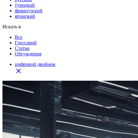
турецкий
французский
японский
Искать в
Все
Глоссарий
Статьи
Обсуждения
цифровой двойник