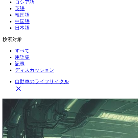
ロシア語
英語
韓国語
中国語
日本語
検索対象
すべて
用語集
記事
ディスカッション
自動車のライフサイクル