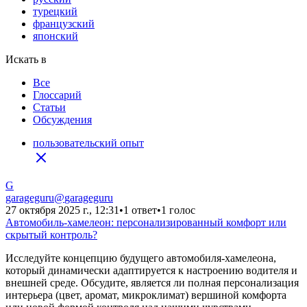
турецкий
французский
японский
Искать в
Все
Глоссарий
Статьи
Обсуждения
пользовательский опыт
G
garageguru
@
garageguru
27 октября 2025 г., 12:31
•
1 ответ
•
1 голос
Автомобиль-хамелеон: персонализированный комфорт или
скрытый контроль?
Исследуйте концепцию будущего автомобиля-хамелеона,
который динамически адаптируется к настроению водителя и
внешней среде. Обсудите, является ли полная персонализация
интерьера (цвет, аромат, микроклимат) вершиной комфорта