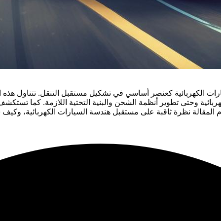
رات الكهربائية كعنصر أساسي في تشكيل مستقبل التنقل. تتناول هذه ا
هربائية وحتى تطوير أنظمة الشحن والبنية التحتية اللازمة. كما تستكشف
دم المقالة نظرة ثاقبة على مستقبل هندسة السيارات الكهربائية، وكيف س