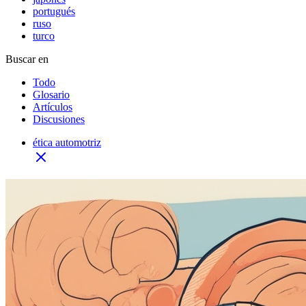
portugués
ruso
turco
Buscar en
Todo
Glosario
Artículos
Discusiones
ética automotriz