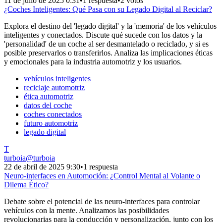
11 de julio de 2025 0:31
•
1 respuesta
•
2 votos
¿Coches Inteligentes: Qué Pasa con su Legado Digital al Reciclar?
Explora el destino del 'legado digital' y la 'memoria' de los vehículos
inteligentes y conectados. Discute qué sucede con los datos y la
'personalidad' de un coche al ser desmantelado o reciclado, y si es
posible preservarlos o transferirlos. Analiza las implicaciones éticas
y emocionales para la industria automotriz y los usuarios.
vehículos inteligentes
reciclaje automotriz
ética automotriz
datos del coche
coches conectados
futuro automotriz
legado digital
T
turboia
@
turboia
22 de abril de 2025 9:30
•
1 respuesta
Neuro-interfaces en Automoción: ¿Control Mental al Volante o
Dilema Ético?
Debate sobre el potencial de las neuro-interfaces para controlar
vehículos con la mente. Analizamos las posibilidades
revolucionarias para la conducción y personalización, junto con los